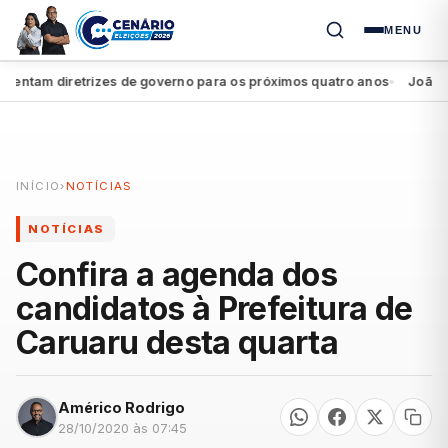
MENU
tam diretrizes de governo para os próximos quatro anos
João Camp
●
INÍCIO
›
NOTÍCIAS
NOTÍCIAS
Confira a agenda dos
candidatos à Prefeitura de
Caruaru desta quarta
Américo Rodrigo
28/10/2020 às 07:45