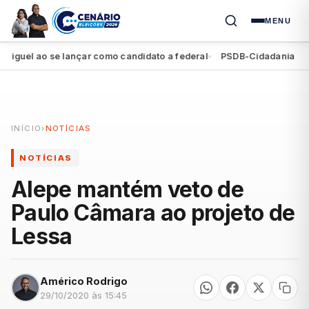
MENU
el ao se lançar como candidato a federal
PSDB-Cidadania registra
●
INÍCIO
›
NOTÍCIAS
NOTÍCIAS
Alepe mantém veto de
Paulo Câmara ao projeto de
Lessa
Américo Rodrigo
29/10/2020 às 15:45