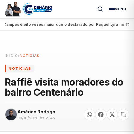
MENU
ampos é oito vezes maior que o declarado por Raquel Lyra no TSE
P
●
INÍCIO
›
NOTÍCIAS
NOTÍCIAS
Raffiê visita moradores do
bairro Centenário
Américo Rodrigo
30/10/2020 às 21:45