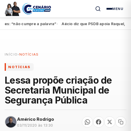
MENU
s: “não cumpre a palavra”
Aécio diz que PSDB apoia Raquel, mas fe
●
INÍCIO
›
NOTÍCIAS
NOTÍCIAS
Lessa propõe criação de
Secretaria Municipal de
Segurança Pública
Américo Rodrigo
03/11/2020 às 13:30