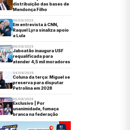
distribuição das bases de
Mendonça Filho
06/08/2026
Em entrevista à CNN,
Raquel Lyra sinaliza apoio
a Lula
06/08/2026
Jaboatão inaugura USF
requalificada para
atender 4,5 mil moradores
04/08/2026
Coluna da terça: Miguel se
preserva para disputar
Petrolina em 2028
05/08/2026
Exclusivo | Por
unanimidade, fumaça
branca na federação