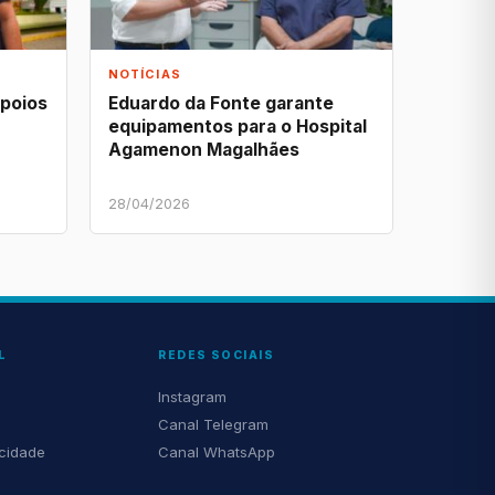
NOTÍCIAS
apoios
Eduardo da Fonte garante
equipamentos para o Hospital
Agamenon Magalhães
28/04/2026
L
REDES SOCIAIS
Instagram
Canal Telegram
acidade
Canal WhatsApp