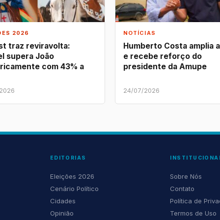
ÕES 2026
NOTÍCIAS
t traz reviravolta:
Humberto Costa amplia 
l supera João
e recebe reforço do
ricamente com 43% a
presidente da Amupe
/2026
24/07/2026
EDITORIAS
INSTITUCIONA
Eleições 2026
Sobre Nós
Cenário Político
Contato
Cidades
Política de Priv
Opinião
Termos de Uso