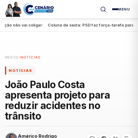
MENU
 não vai coligar
Coluna da sexta: PSD faz força-tarefa para impul
●
INÍCIO
›
NOTÍCIAS
NOTÍCIAS
João Paulo Costa
apresenta projeto para
reduzir acidentes no
trânsito
Américo Rodrigo