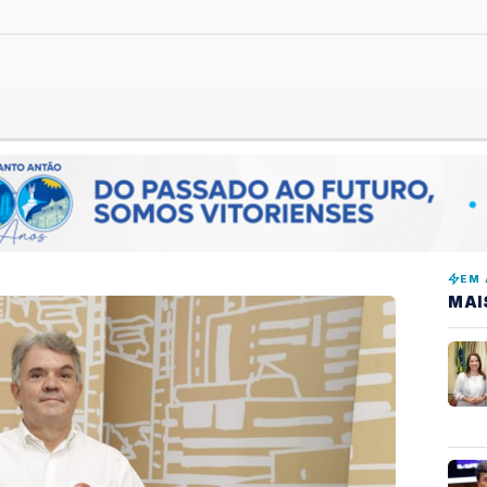
EM 
MAI