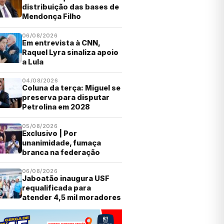
distribuição das bases de
Mendonça Filho
06/08/2026
Em entrevista à CNN,
Raquel Lyra sinaliza apoio
a Lula
04/08/2026
Coluna da terça: Miguel se
preserva para disputar
Petrolina em 2028
05/08/2026
Exclusivo | Por
unanimidade, fumaça
branca na federação
06/08/2026
Jaboatão inaugura USF
requalificada para
atender 4,5 mil moradores