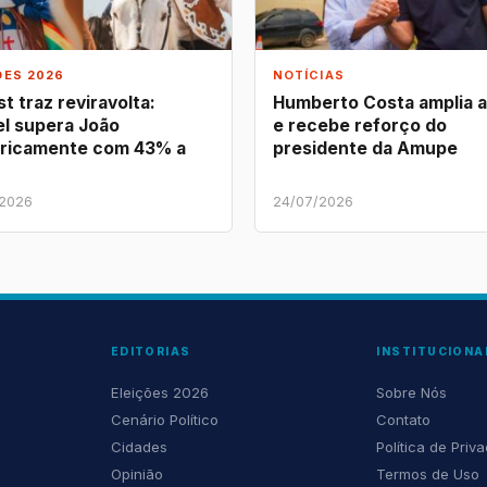
ÕES 2026
NOTÍCIAS
t traz reviravolta:
Humberto Costa amplia 
l supera João
e recebe reforço do
ricamente com 43% a
presidente da Amupe
/2026
24/07/2026
EDITORIAS
INSTITUCIONA
Eleições 2026
Sobre Nós
Cenário Político
Contato
Cidades
Política de Priv
Opinião
Termos de Uso