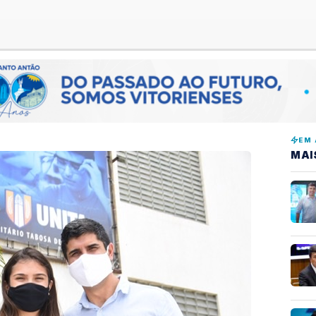
EM 
MAI