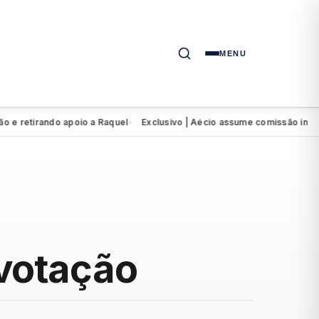
MENU
etirando apoio a Raquel
Exclusivo | Aécio assume comissão interven
●
votação