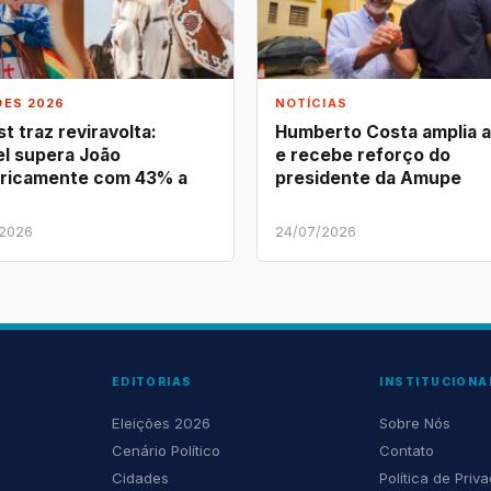
ÕES 2026
NOTÍCIAS
t traz reviravolta:
Humberto Costa amplia 
l supera João
e recebe reforço do
ricamente com 43% a
presidente da Amupe
/2026
24/07/2026
EDITORIAS
INSTITUCIONA
Eleições 2026
Sobre Nós
Cenário Político
Contato
Cidades
Política de Priv