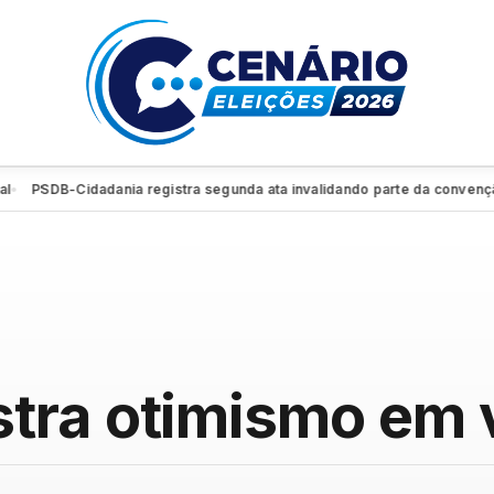
PSDB-Cidadania registra segunda ata invalidando parte da convenção e r
tra otimismo em 