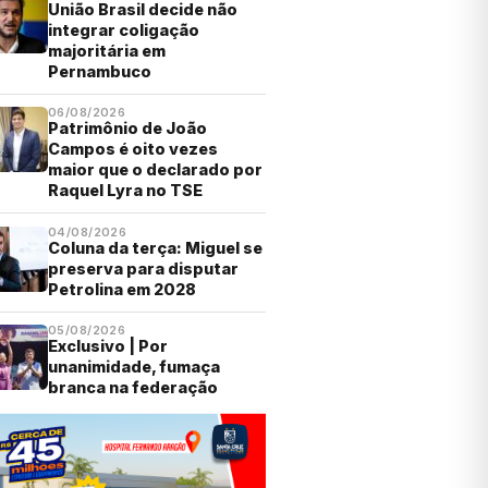
União Brasil decide não
integrar coligação
majoritária em
Pernambuco
06/08/2026
Patrimônio de João
Campos é oito vezes
maior que o declarado por
Raquel Lyra no TSE
04/08/2026
Coluna da terça: Miguel se
preserva para disputar
Petrolina em 2028
05/08/2026
Exclusivo | Por
unanimidade, fumaça
branca na federação