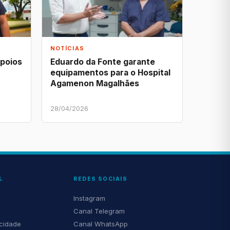
NOTÍCIAS
apoios
Eduardo da Fonte garante
equipamentos para o Hospital
Agamenon Magalhães
28/04/2026
L
REDES SOCIAIS
Instagram
Canal Telegram
acidade
Canal WhatsApp