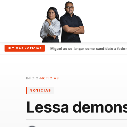
nuam vivos”, assegura Miguel ao se lançar como candidato a federal
ÚLTIMAS NOTÍCIAS
●
INÍCIO
›
NOTÍCIAS
NOTÍCIAS
Lessa demons