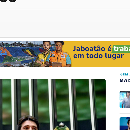
EM 
MAI