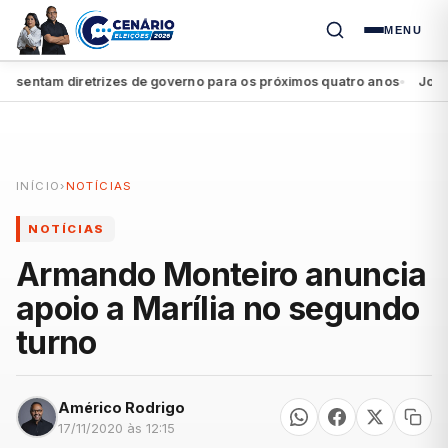
MENU
entam diretrizes de governo para os próximos quatro anos
João Cam
●
INÍCIO
›
NOTÍCIAS
NOTÍCIAS
Armando Monteiro anuncia
apoio a Marília no segundo
turno
Américo Rodrigo
17/11/2020 às 12:15