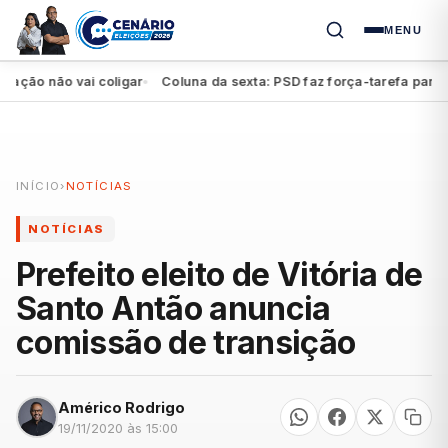
MENU
o não vai coligar
Coluna da sexta: PSD faz força-tarefa para impu
●
INÍCIO
›
NOTÍCIAS
NOTÍCIAS
Prefeito eleito de Vitória de
Santo Antão anuncia
comissão de transição
Américo Rodrigo
19/11/2020 às 15:00