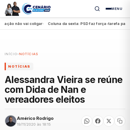
MENU
ão não vai coligar
Coluna da sexta: PSD faz força-tarefa para imp
●
INÍCIO
›
NOTÍCIAS
NOTÍCIAS
Alessandra Vieira se reúne
com Dida de Nan e
vereadores eleitos
Américo Rodrigo
19/11/2020 às 18:15