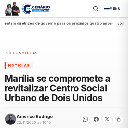
MENU
ntam diretrizes de governo para os próximos quatro anos
João Camp
●
INÍCIO
›
NOTÍCIAS
NOTÍCIAS
Marília se compromete a
revitalizar Centro Social
Urbano de Dois Unidos
Américo Rodrigo
22/11/2020 às 10:15