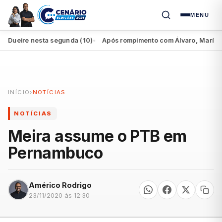
MENU
ueire nesta segunda (10)
Após rompimento com Álvaro, Marília perd
●
INÍCIO
›
NOTÍCIAS
NOTÍCIAS
Meira assume o PTB em
Pernambuco
Américo Rodrigo
23/11/2020 às 12:30