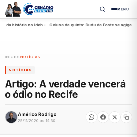
MENU
 história no Ideb
Coluna da quinta: Dudu da Fonte se agiganta na 
●
INÍCIO
›
NOTÍCIAS
NOTÍCIAS
Artigo: A verdade vencerá
o ódio no Recife
Américo Rodrigo
25/11/2020 às 14:30