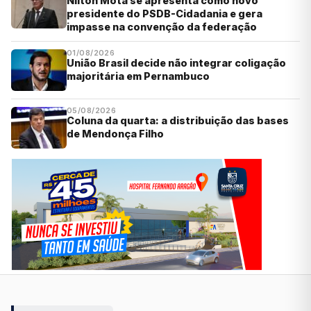
Nilton Mota se apresenta como novo
presidente do PSDB-Cidadania e gera
impasse na convenção da federação
01/08/2026
União Brasil decide não integrar coligação
majoritária em Pernambuco
05/08/2026
Coluna da quarta: a distribuição das bases
de Mendonça Filho