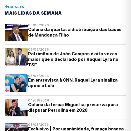
EM ALTA
MAIS LIDAS DA SEMANA
05/08/2026
Coluna da quarta: a distribuição das bases
de Mendonça Filho
06/08/2026
Patrimônio de João Campos é oito vezes
maior que o declarado por Raquel Lyra no
TSE
06/08/2026
Em entrevista à CNN, Raquel Lyra sinaliza
apoio a Lula
04/08/2026
Coluna da terça: Miguel se preserva para
disputar Petrolina em 2028
05/08/2026
Exclusivo | Por unanimidade, fumaça branca