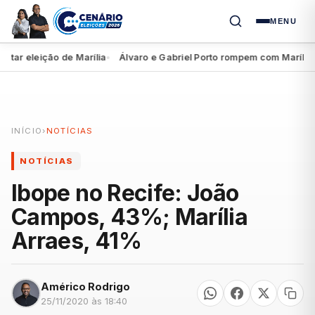
MENU
eleição de Marília
Álvaro e Gabriel Porto rompem com Marília Arra
●
INÍCIO
›
NOTÍCIAS
NOTÍCIAS
Ibope no Recife: João
Campos, 43%; Marília
Arraes, 41%
Américo Rodrigo
25/11/2020 às 18:40