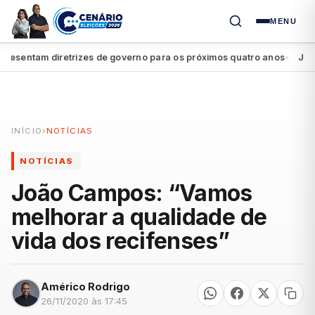
MENU
sentam diretrizes de governo para os próximos quatro anos
João Ca
●
INÍCIO
›
NOTÍCIAS
NOTÍCIAS
João Campos: “Vamos
melhorar a qualidade de
vida dos recifenses”
Américo Rodrigo
26/11/2020 às 17:45