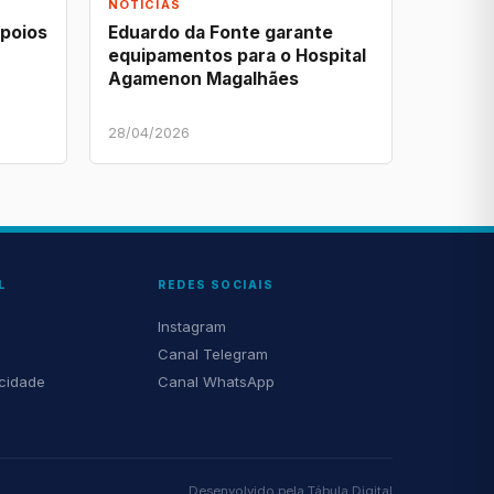
NOTÍCIAS
apoios
Eduardo da Fonte garante
equipamentos para o Hospital
Agamenon Magalhães
28/04/2026
L
REDES SOCIAIS
Instagram
Canal Telegram
acidade
Canal WhatsApp
Desenvolvido pela
Tábula Digital