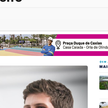
EM 
MAI