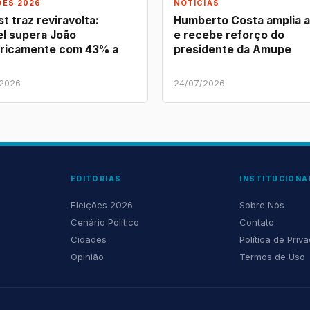
ÕES 2026
NOTÍCIAS
t traz reviravolta:
Humberto Costa amplia 
l supera João
e recebe reforço do
ricamente com 43% a
presidente da Amupe
/2026
24/07/2026
EDITORIAS
INSTITUCIONA
Eleições 2026
Sobre Nós
Cenário Político
Contato
Cidades
Política de Priv
Opinião
Termos de Uso