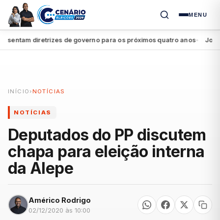
MENU
entam diretrizes de governo para os próximos quatro anos
João Cam
●
INÍCIO
›
NOTÍCIAS
NOTÍCIAS
Deputados do PP discutem
chapa para eleição interna
da Alepe
Américo Rodrigo
02/12/2020 às 10:00