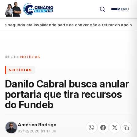
MENU
segunda ata invalidando parte da convenção e retirando apoio a Raq
INÍCIO
›
NOTÍCIAS
NOTÍCIAS
Danilo Cabral busca anular
portaria que tira recursos
do Fundeb
Américo Rodrigo
02/12/2020 às 17:30