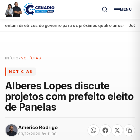
MENU
ntam diretrizes de governo para os próximos quatro anos
João Camp
●
INÍCIO
›
NOTÍCIAS
NOTÍCIAS
Alberes Lopes discute
projetos com prefeito eleito
de Panelas
Américo Rodrigo
03/12/2020 às 11:00