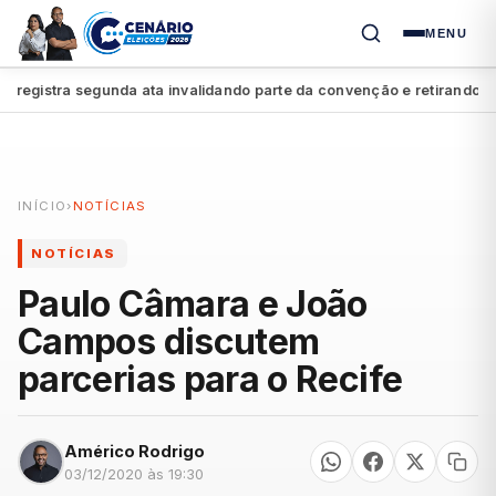
MENU
istra segunda ata invalidando parte da convenção e retirando apoio
INÍCIO
›
NOTÍCIAS
NOTÍCIAS
Paulo Câmara e João
Campos discutem
parcerias para o Recife
Américo Rodrigo
03/12/2020 às 19:30