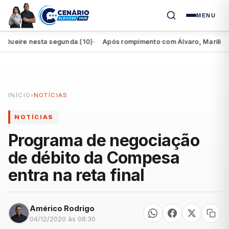
MENU
eire nesta segunda (10)
Após rompimento com Álvaro, Marília perde
●
INÍCIO
›
NOTÍCIAS
NOTÍCIAS
Programa de negociação
de débito da Compesa
entra na reta final
Américo Rodrigo
04/12/2020 às 08:30