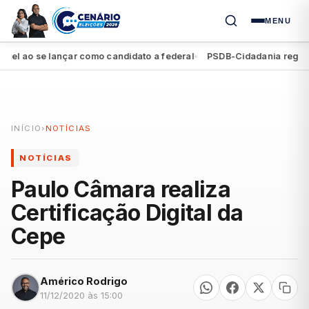
MENU
ao se lançar como candidato a federal
PSDB-Cidadania registra se
●
INÍCIO
›
NOTÍCIAS
NOTÍCIAS
Paulo Câmara realiza
Certificação Digital da
Cepe
Américo Rodrigo
11/12/2020 às 15:00