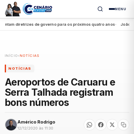
MENU
am diretrizes de governo para os próximos quatro anos
João Campo
●
INÍCIO
›
NOTÍCIAS
NOTÍCIAS
Aeroportos de Caruaru e
Serra Talhada registram
bons números
Américo Rodrigo
12/12/2020 às 11:30