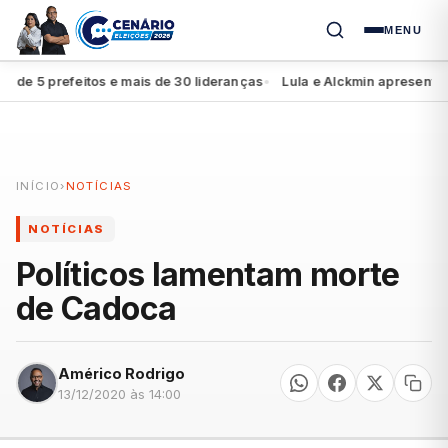
MENU
efeitos e mais de 30 lideranças
Lula e Alckmin apresentam diretri
●
INÍCIO
›
NOTÍCIAS
NOTÍCIAS
Políticos lamentam morte
de Cadoca
Américo Rodrigo
13/12/2020 às 14:00