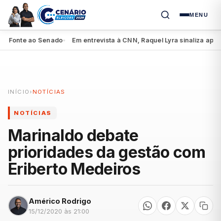
MENU
onte ao Senado
Em entrevista à CNN, Raquel Lyra sinaliza apoio a L
●
INÍCIO
›
NOTÍCIAS
NOTÍCIAS
Marinaldo debate
prioridades da gestão com
Eriberto Medeiros
Américo Rodrigo
15/12/2020 às 21:00