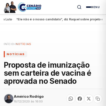
MENU
 Lula
“Ele não é o nosso candidato”, diz Raquel sobre projeto de 
●
INÍCIO
›
NOTÍCIAS
NOTÍCIAS
Proposta de imunização
sem carteira de vacina é
aprovada no Senado
Américo Rodrigo
16/12/2020 às 16:00