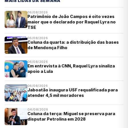
MAIS LIDAS DA SEMANA
06/08/2026
Patrimônio de João Campos é oito vezes
maior que o declarado por Raquel Lyra no
TSE
05/08/2026
Coluna da quarta: a distribuição das bases
de Mendonça Filho
06/08/2026
Em entrevista à CNN, Raquel Lyra sinaliza
apoio a Lula
06/08/2026
Jaboatão inaugura USF requalificada para
atender 4,5 mil moradores
04/08/2026
Coluna da terça: Miguel se preserva para
disputar Petrolina em 2028