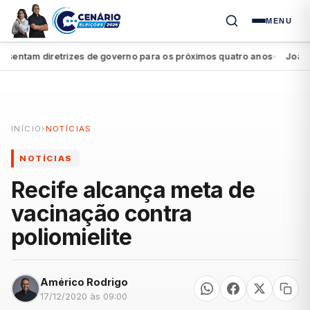
MENU
ntam diretrizes de governo para os próximos quatro anos
João Camp
●
INÍCIO
›
NOTÍCIAS
NOTÍCIAS
Recife alcança meta de
vacinação contra
poliomielite
Américo Rodrigo
17/12/2020 às 09:00