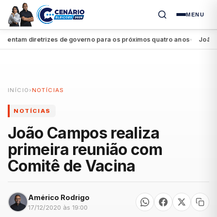
MENU
ntam diretrizes de governo para os próximos quatro anos
João Camp
●
INÍCIO
›
NOTÍCIAS
NOTÍCIAS
João Campos realiza
primeira reunião com
Comitê de Vacina
Américo Rodrigo
17/12/2020 às 19:00