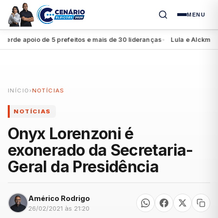
MENU
de apoio de 5 prefeitos e mais de 30 lideranças
Lula e Alckmin apr
●
INÍCIO
›
NOTÍCIAS
NOTÍCIAS
Onyx Lorenzoni é
exonerado da Secretaria-
Geral da Presidência
Américo Rodrigo
26/02/2021 às 21:20