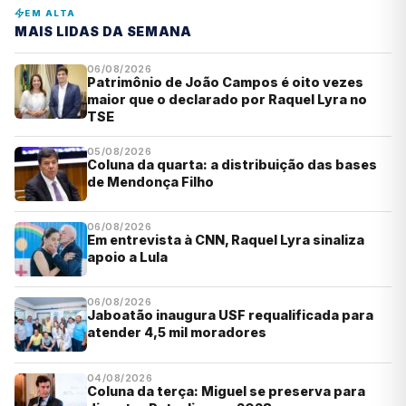
EM ALTA
MAIS LIDAS DA SEMANA
06/08/2026
Patrimônio de João Campos é oito vezes
maior que o declarado por Raquel Lyra no
TSE
05/08/2026
Coluna da quarta: a distribuição das bases
de Mendonça Filho
06/08/2026
Em entrevista à CNN, Raquel Lyra sinaliza
apoio a Lula
06/08/2026
Jaboatão inaugura USF requalificada para
atender 4,5 mil moradores
04/08/2026
Coluna da terça: Miguel se preserva para