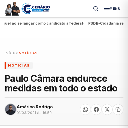
MENU
 ao se lançar como candidato a federal
PSDB-Cidadania registra s
●
INÍCIO
›
NOTÍCIAS
NOTÍCIAS
Paulo Câmara endurece
medidas em todo o estado
Américo Rodrigo
01/03/2021 às 16:50