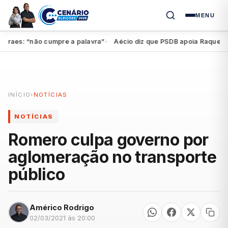
MENU
aes: “não cumpre a palavra”
Aécio diz que PSDB apoia Raquel, mas 
●
INÍCIO
›
NOTÍCIAS
NOTÍCIAS
Romero culpa governo por
aglomeração no transporte
público
Américo Rodrigo
02/03/2021 às 20:00