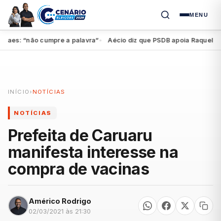
MENU
aes: “não cumpre a palavra”
Aécio diz que PSDB apoia Raquel, mas 
●
INÍCIO
›
NOTÍCIAS
NOTÍCIAS
Prefeita de Caruaru
manifesta interesse na
compra de vacinas
Américo Rodrigo
02/03/2021 às 21:30