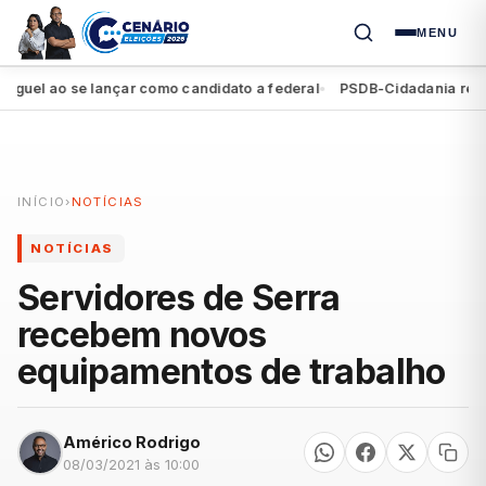
MENU
l ao se lançar como candidato a federal
PSDB-Cidadania registra 
●
INÍCIO
›
NOTÍCIAS
NOTÍCIAS
Servidores de Serra
recebem novos
equipamentos de trabalho
Américo Rodrigo
08/03/2021 às 10:00