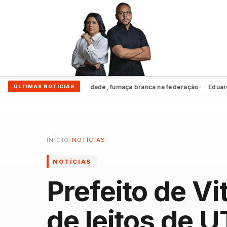
Exclusivo | Por unanimidade, fumaça branca na federação
Eduardo da F
ÚLTIMAS NOTÍCIAS
●
INÍCIO
›
NOTÍCIAS
NOTÍCIAS
Prefeito de V
de leitos de U