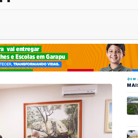
EM 
MAI