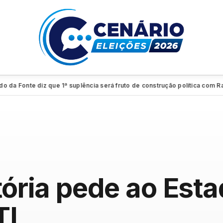
onte diz que 1ª suplência será fruto de construção política com Raquel
●
itória pede ao Es
TI