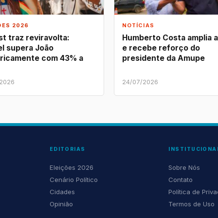
ÕES 2026
NOTÍCIAS
t traz reviravolta:
Humberto Costa amplia 
l supera João
e recebe reforço do
ricamente com 43% a
presidente da Amupe
/2026
24/07/2026
EDITORIAS
INSTITUCIONA
Eleições 2026
Sobre Nós
Cenário Político
Contato
Cidades
Política de Priv
Opinião
Termos de Uso