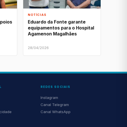
NOTÍCIAS
apoios
Eduardo da Fonte garante
equipamentos para o Hospital
Agamenon Magalhães
28/04/2026
L
REDES SOCIAIS
Instagram
Canal Telegram
acidade
Canal WhatsApp