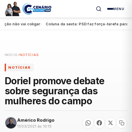
MENU
 não vai coligar
Coluna da sexta: PSD faz força-tarefa para impul
●
INÍCIO
›
NOTÍCIAS
NOTÍCIAS
Doriel promove debate
sobre segurança das
mulheres do campo
Américo Rodrigo
11/03/2021 às 10:15