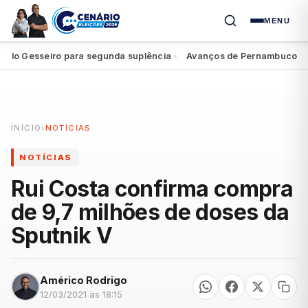
MENU
lo Gesseiro para segunda suplência
Avanços de Pernambuco reper
●
INÍCIO
›
NOTÍCIAS
NOTÍCIAS
Rui Costa confirma compra
de 9,7 milhões de doses da
Sputnik V
Américo Rodrigo
12/03/2021 às 18:15