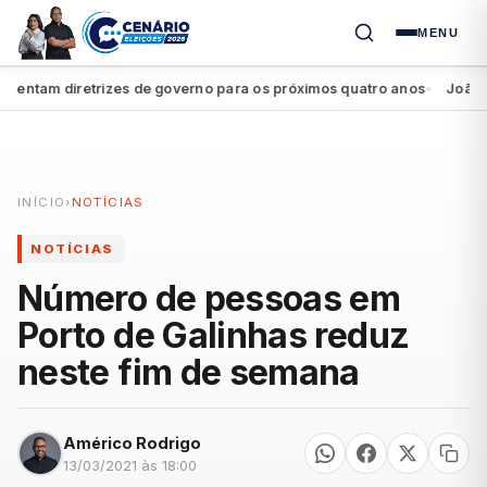
MENU
ntam diretrizes de governo para os próximos quatro anos
João Camp
●
INÍCIO
›
NOTÍCIAS
NOTÍCIAS
Número de pessoas em
Porto de Galinhas reduz
neste fim de semana
Américo Rodrigo
13/03/2021 às 18:00