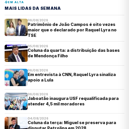
EM ALTA
MAIS LIDAS DA SEMANA
06/08/2026
Patrimônio de João Campos é oito vezes
maior que o declarado por Raquel Lyra no
TSE
05/08/2026
Coluna da quarta: a distribuição das bases
de Mendonça Filho
06/08/2026
Em entrevista à CNN, Raquel Lyra sinaliza
apoio a Lula
06/08/2026
Jaboatão inaugura USF requalificada para
atender 4,5 mil moradores
04/08/2026
Coluna da terça: Miguel se preserva para
disputar Petrolina em 2028