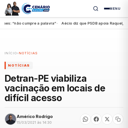
MENU
es: “não cumpre a palavra”
Aécio diz que PSDB apoia Raquel, mas f
●
INÍCIO
›
NOTÍCIAS
NOTÍCIAS
Detran-PE viabiliza
vacinação em locais de
difícil acesso
Américo Rodrigo
15/03/2021 às 14:30