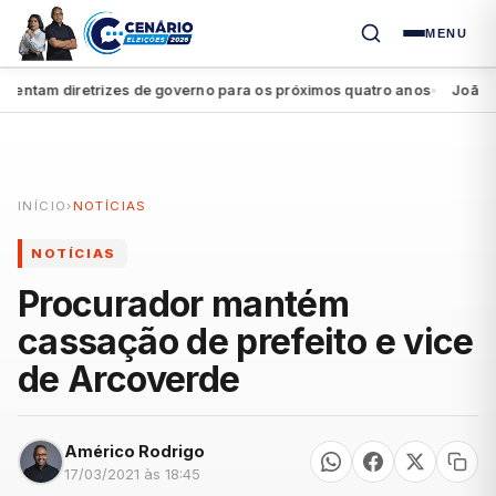
MENU
tam diretrizes de governo para os próximos quatro anos
João Camp
●
INÍCIO
›
NOTÍCIAS
NOTÍCIAS
Procurador mantém
cassação de prefeito e vice
de Arcoverde
Américo Rodrigo
17/03/2021 às 18:45