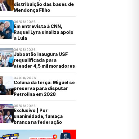
distribuição das bases de
Mendonça Filho
06/08/2026
Em entrevista à CNN,
Raquel Lyra sinaliza apoio
a Lula
06/08/2026
Jaboatão inaugura USF
requalificada para
atender 4,5 mil moradores
04/08/2026
Coluna da terça: Miguel se
preserva para disputar
Petrolina em 2028
05/08/2026
Exclusivo | Por
unanimidade, fumaça
branca na federação