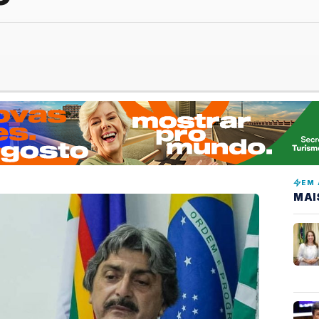
EM 
MAI