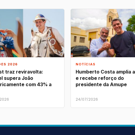
ÕES 2026
NOTÍCIAS
t traz reviravolta:
Humberto Costa amplia 
l supera João
e recebe reforço do
ricamente com 43% a
presidente da Amupe
/2026
24/07/2026