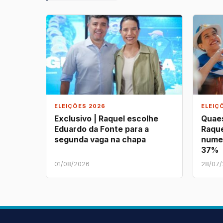
ELEIÇÕES 2026
ELEIÇ
Exclusivo | Raquel escolhe
Quaes
Eduardo da Fonte para a
Raque
segunda vaga na chapa
nume
37%
01/08/2026
28/07