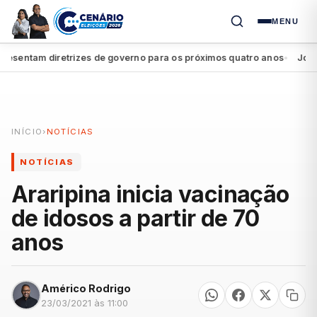
MENU
entam diretrizes de governo para os próximos quatro anos
João Cam
●
INÍCIO
›
NOTÍCIAS
NOTÍCIAS
Araripina inicia vacinação
de idosos a partir de 70
anos
Américo Rodrigo
23/03/2021 às 11:00