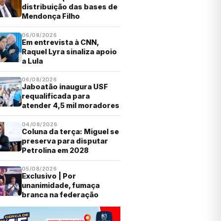
distribuição das bases de
Mendonça Filho
06/08/2026
Em entrevista à CNN,
Raquel Lyra sinaliza apoio
a Lula
06/08/2026
Jaboatão inaugura USF
requalificada para
atender 4,5 mil moradores
04/08/2026
Coluna da terça: Miguel se
preserva para disputar
Petrolina em 2028
05/08/2026
Exclusivo | Por
unanimidade, fumaça
branca na federação