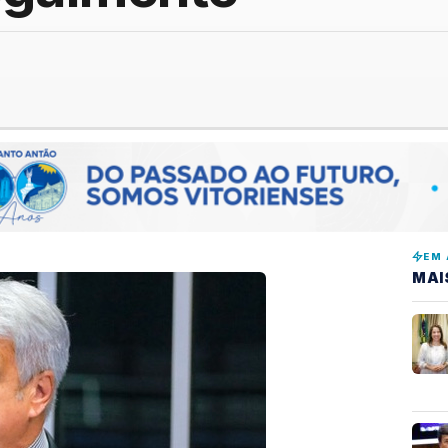
EM 
MAI