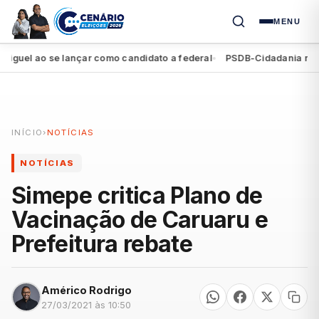
MENU
uel ao se lançar como candidato a federal
PSDB-Cidadania registr
●
INÍCIO
›
NOTÍCIAS
NOTÍCIAS
Simepe critica Plano de
Vacinação de Caruaru e
Prefeitura rebate
Américo Rodrigo
27/03/2021 às 10:50