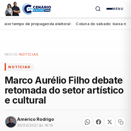
MENU
r tempo de propaganda eleitoral
Coluna do sábado: baixa no Agres
●
INÍCIO
›
NOTÍCIAS
NOTÍCIAS
Marco Aurélio Filho debate
retomada do setor artístico
e cultural
Américo Rodrigo
30/03/2021 às 16:15