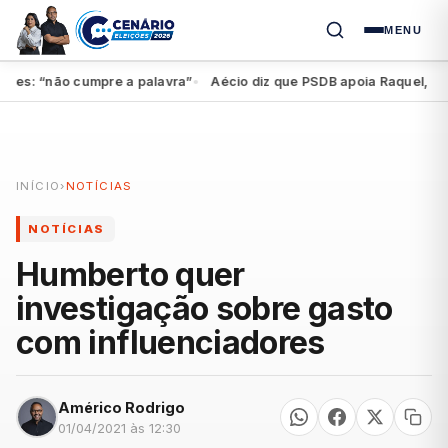
MENU
es: “não cumpre a palavra”
Aécio diz que PSDB apoia Raquel, mas f
●
INÍCIO
›
NOTÍCIAS
NOTÍCIAS
Humberto quer
investigação sobre gasto
com influenciadores
Américo Rodrigo
01/04/2021 às 12:30