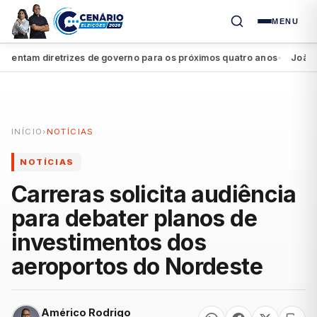
MENU
ntam diretrizes de governo para os próximos quatro anos
João Camp
●
INÍCIO
›
NOTÍCIAS
NOTÍCIAS
Carreras solicita audiência
para debater planos de
investimentos dos
aeroportos do Nordeste
Américo Rodrigo