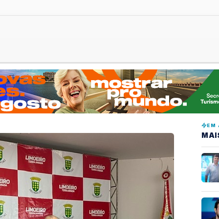
EM 
MAI