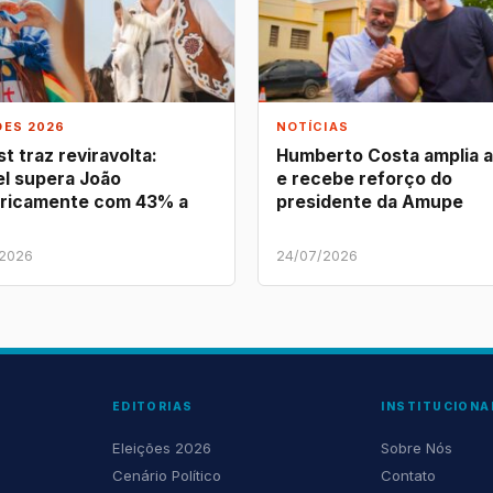
ÕES 2026
NOTÍCIAS
t traz reviravolta:
Humberto Costa amplia 
l supera João
e recebe reforço do
ricamente com 43% a
presidente da Amupe
/2026
24/07/2026
EDITORIAS
INSTITUCIONA
Eleições 2026
Sobre Nós
Cenário Político
Contato