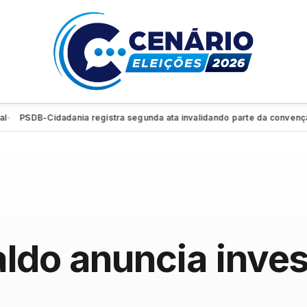
PSDB-Cidadania registra segunda ata invalidando parte da convenção e 
ldo anuncia inve