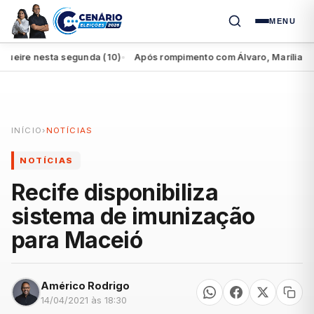
MENU
re nesta segunda (10)
Após rompimento com Álvaro, Marília perde a
●
INÍCIO
›
NOTÍCIAS
NOTÍCIAS
Recife disponibiliza
sistema de imunização
para Maceió
Américo Rodrigo
14/04/2021 às 18:30